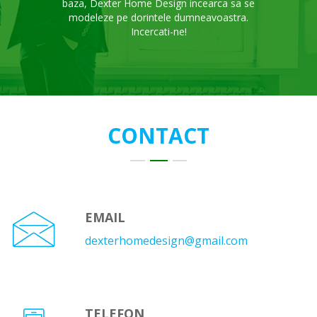
baza, Dexter Home Design incearca sa se
modeleze pe dorintele dumneavoastra.
Incercati-ne!
CONTACT
EMAIL
dexterhomedesign@gmail.com
TELEFON