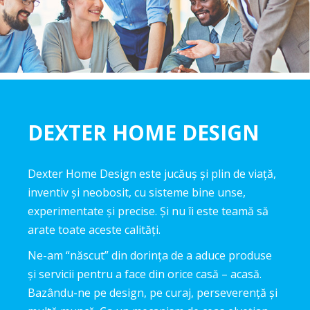
DEXTER HOME DESIGN
Dexter Home Design este jucăuș și plin de viață,
inventiv și neobosit, cu sisteme bine unse,
experimentate și precise. Și nu îi este teamă să
arate toate aceste calități.
Ne-am “născut” din dorința de a aduce produse
și servicii pentru a face din orice casă – acasă.
Bazându-ne pe design, pe curaj, perseverență și